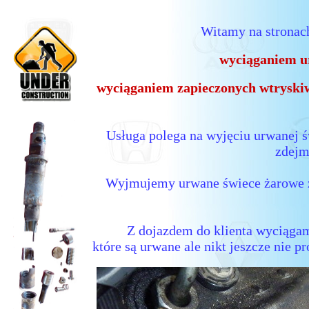
Witamy na stronach
wyciąganiem u
wyciąganiem zapieczonych wtryski
Usługa polega na wyjęciu urwanej św
zdejm
Wyjmujemy urwane świece żarowe z
Z dojazdem do klienta wyciągam
które są urwane ale nikt jeszcze nie 