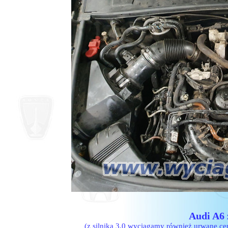
Audi A6 
(z silnika 3.0 wyciągamy również urwane c