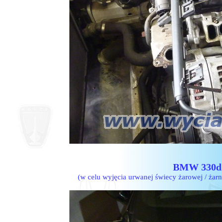
BMW 330d E
(w celu wyjęcia urwanej świecy żarowej / żarn